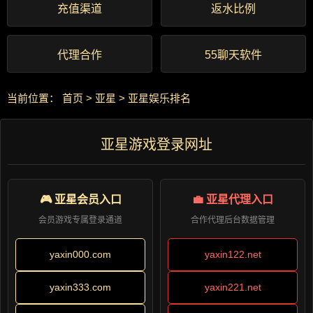
充值渠道
返水比例
代理合作
55聊天软件
当前位置：
首页
>
亚星
> 亚星娱乐排名
亚星游戏登录网址
🎮 亚星会员入口
💼 亚星代理入口
会员游戏专属登录通道
合作代理后台数据管理
yaxin000.com
yaxin122.net
yaxin333.com
yaxin221.net