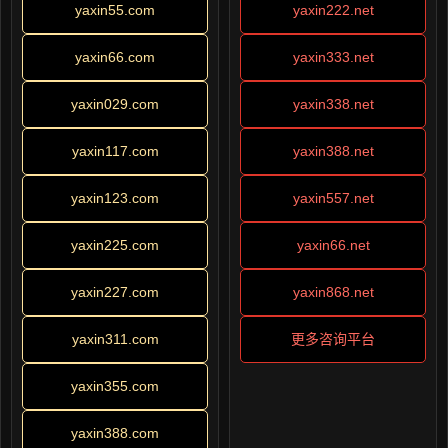
yaxin55.com
yaxin222.net
yaxin66.com
yaxin333.net
yaxin029.com
yaxin338.net
yaxin117.com
yaxin388.net
yaxin123.com
yaxin557.net
yaxin225.com
yaxin66.net
yaxin227.com
yaxin868.net
yaxin311.com
更多咨询平台
yaxin355.com
yaxin388.com