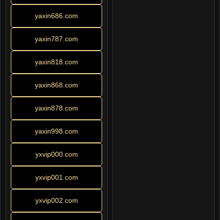
yaxin686.com
yaxin787.com
yaxin818.com
yaxin868.com
yaxin878.com
yaxin998.com
yxvip000.com
yxvip001.com
yxvip002.com