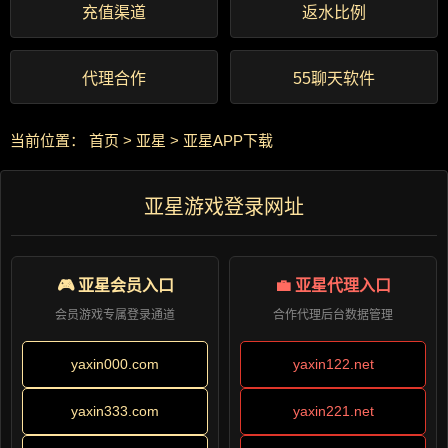
充值渠道
返水比例
代理合作
55聊天软件
当前位置：
首页
>
亚星
> 亚星APP下载
亚星游戏登录网址
🎮 亚星会员入口
💼 亚星代理入口
会员游戏专属登录通道
合作代理后台数据管理
yaxin000.com
yaxin122.net
yaxin333.com
yaxin221.net