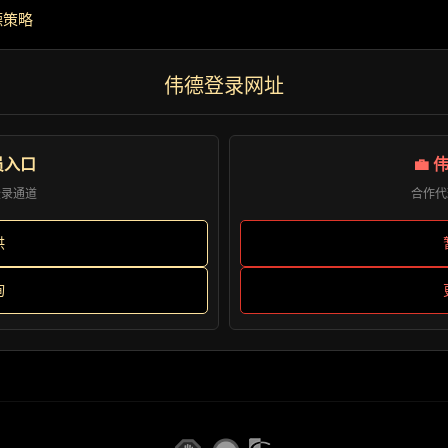
德策略
伟德登录网址
员入口
💼
登录通道
合作代
供
询