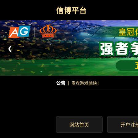
信博平台
❮
|
公告
水0.8起步，皇冠体育2.7，祝贵宾游戏愉快！
网站首页
开户注