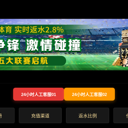
24小时人工客服01
24小时人工客服02
册
充值渠道
返水比例