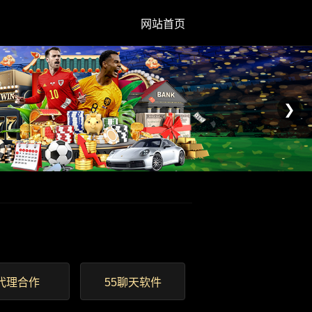
网站首页
❯
代理合作
55聊天软件