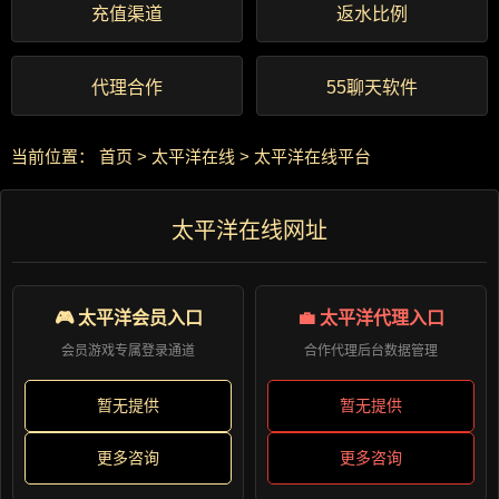
充值渠道
返水比例
代理合作
55聊天软件
当前位置：
首页
>
太平洋在线
> 太平洋在线平台
太平洋在线网址
🎮 太平洋会员入口
💼 太平洋代理入口
会员游戏专属登录通道
合作代理后台数据管理
暂无提供
暂无提供
更多咨询
更多咨询