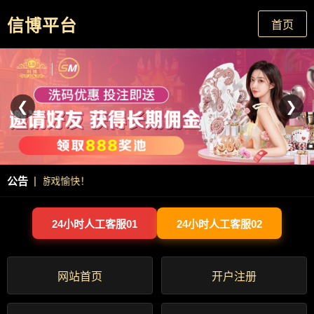
信博平台
首页
❮
❯
|
公告
7，祝贵宾游戏愉快！
24小时人工客服01
24小时人工客服02
网站首页
开户注册