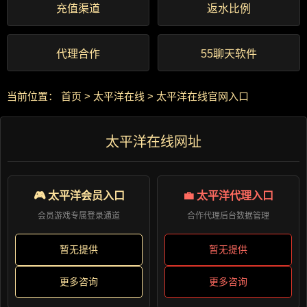
充值渠道
返水比例
代理合作
55聊天软件
当前位置：
首页
>
太平洋在线
> 太平洋在线官网入口
太平洋在线网址
🎮 太平洋会员入口
💼 太平洋代理入口
会员游戏专属登录通道
合作代理后台数据管理
暂无提供
暂无提供
更多咨询
更多咨询