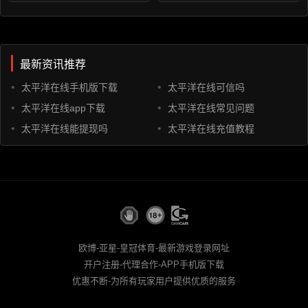
最新资讯推荐
•
•
太平洋在线手机版下载
太平洋在线可信吗
•
•
太平洋在线app下载
太平洋在线常见问题
•
•
太平洋在线能提现吗
太平洋在线充值教程
欧博-亚星-皇冠体育-最新游戏登录网址
开户注册-代理合作-APP手机版下载
优惠不断-为所有玩家用户提供优质的服务