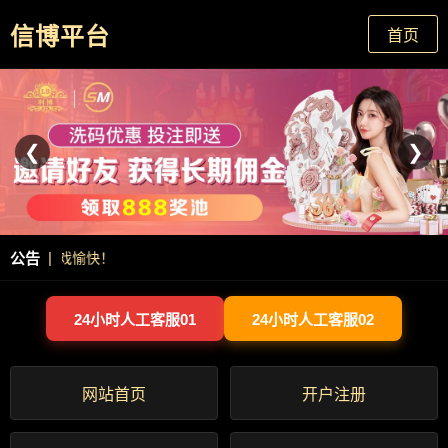
信博平台
首页
❮
❯
|
公告
，祝贵宾游戏愉快！
24小时人工客服01
24小时人工客服02
网站首页
开户注册