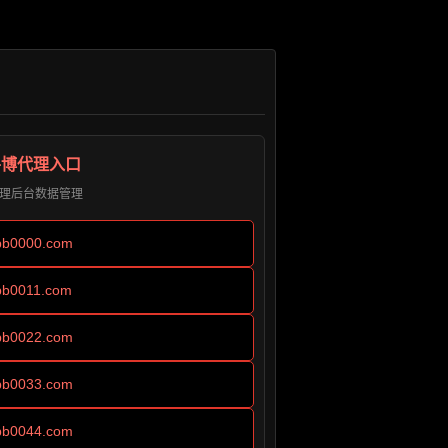
 平博代理入口
理后台数据管理
pb0000.com
pb0011.com
pb0022.com
pb0033.com
pb0044.com