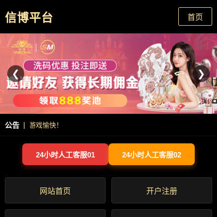
信博平台
首页
❮
❯
|
公告
7，祝贵宾游戏愉快！
24小时人工客服01
24小时人工客服02
网站首页
开户注册