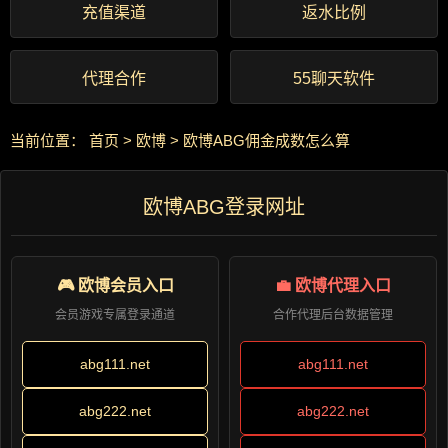
充值渠道
返水比例
代理合作
55聊天软件
当前位置：
首页
>
欧博
> 欧博ABG佣金成数怎么算
欧博ABG登录网址
🎮 欧博会员入口
💼 欧博代理入口
会员游戏专属登录通道
合作代理后台数据管理
abg111.net
abg111.net
abg222.net
abg222.net