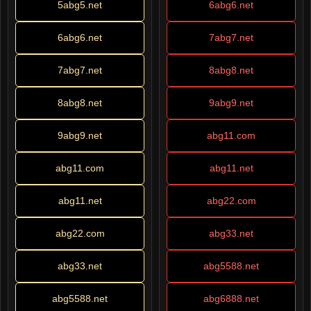
5abg5.net
6abg6.net
6abg6.net
7abg7.net
7abg7.net
8abg8.net
8abg8.net
9abg9.net
9abg9.net
abg11.com
abg11.com
abg11.net
abg11.net
abg22.com
abg22.com
abg33.net
abg33.net
abg5588.net
abg5588.net
abg6888.net