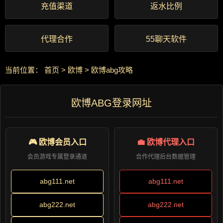
充值渠道
返水比例
代理合作
55聊天软件
当前位置：
首页
>
欧博
> 欧博abg攻略
欧博ABG登录网址
🎮 欧博会员入口
💼 欧博代理入口
会员游戏专属登录通道
合作代理后台数据管理
abg111.net
abg111.net
abg222.net
abg222.net