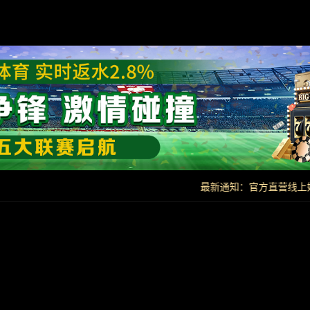
最新通知：官方直营线上娱乐平台