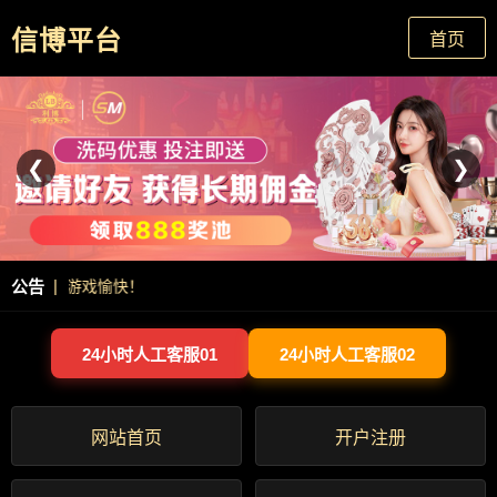
信博平台
首页
❮
❯
|
公告
7，祝贵宾游戏愉快！
24小时人工客服01
24小时人工客服02
网站首页
开户注册