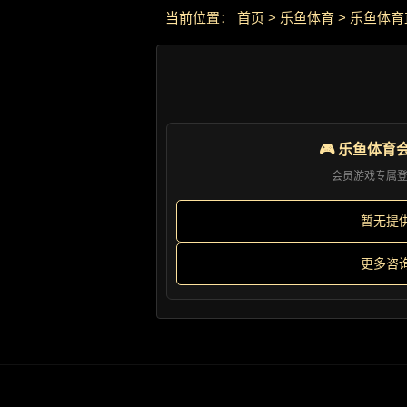
当前位置：
首页
>
乐鱼体育
> 乐鱼体
🎮 乐鱼体育
会员游戏专属
暂无提
更多咨