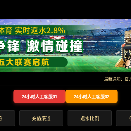
最新通知：官方直营
24小时人工客服01
24小时人工客服02
册
充值渠道
返水比例