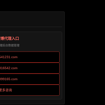
 利博代理入口
理后台数据管理
541231.com
316542.com
099165.com
更多咨询