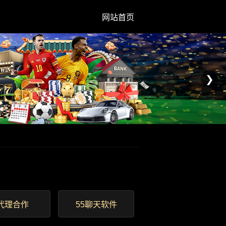
网站首页
❯
代理合作
55聊天软件