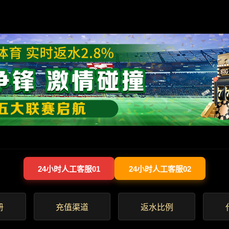
24小时人工客服01
24小时人工客服02
册
充值渠道
返水比例