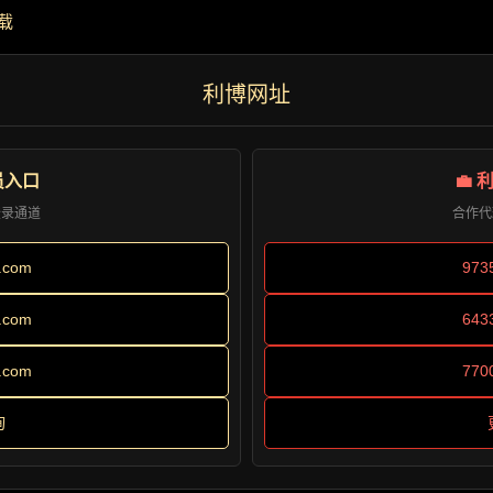
载
利博网址
员入口
💼
登录通道
合作代
.com
973
.com
643
.com
770
询