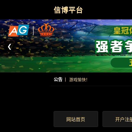
信博平台
❮
|
公告
.8起步，皇冠体育2.7，祝贵宾游戏愉快！
网站首页
开户注