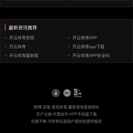
最新资讯推荐
•
•
开云体育官网
开云体育APP
•
•
开云体育
开云体育app下载
•
•
开云体育最新版
开云体育APP安全吗
欧博-亚星-皇冠体育-最新游戏登录网址
开户注册-代理合作-APP手机版下载
优惠不断-为所有玩家用户提供优质的服务