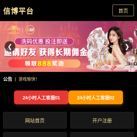
信博平台
首页
❮
❯
|
公告
7，祝贵宾游戏愉快！
24小时人工客服01
24小时人工客服02
网站首页
开户注册