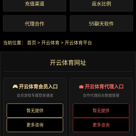
充值渠道
返水比例
代理合作
55聊天软件
当前位置：
首页
>
开云体育
> 开云体育平台
开云体育网址
🎮 开云体育会员入口
💼 开云体育代理入口
会员游戏专属登录通道
合作代理后台数据管理
暂无提供
暂无提供
更多咨询
更多咨询