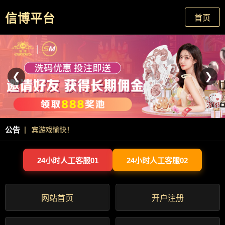
信博平台
首页
❮
❯
|
公告
.7，祝贵宾游戏愉快！
24小时人工客服01
24小时人工客服02
网站首页
开户注册