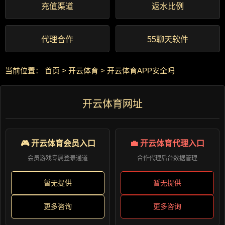
充值渠道
返水比例
代理合作
55聊天软件
当前位置：
首页
>
开云体育
> 开云体育APP安全吗
开云体育网址
🎮 开云体育会员入口
💼 开云体育代理入口
会员游戏专属登录通道
合作代理后台数据管理
暂无提供
暂无提供
更多咨询
更多咨询