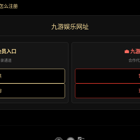
乐怎么注册
九游娱乐网址
会员入口
💼 
登录通道
合作代
供
询