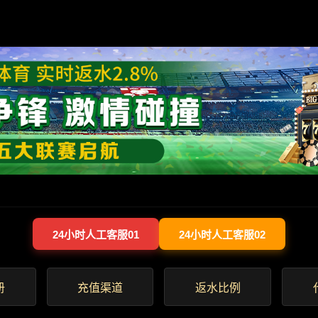
24小时人工客服01
24小时人工客服02
册
充值渠道
返水比例