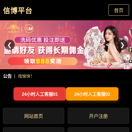
信博平台
首页
❮
❯
|
公告
，祝贵宾游戏愉快！
24小时人工客服01
24小时人工客服02
网站首页
开户注册