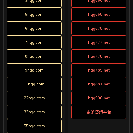
3hqg.com
hqg666.net
5hqg.com
hqg668.net
6hqg.com
hqg678.net
7hqg.com
hqg777.net
8hqg.com
hqg778.net
9hqg.com
hqg789.net
11hqg.com
hqg881.net
22hqg.com
hqg996.net
33hqg.com
更多咨询平台
55hqg.com