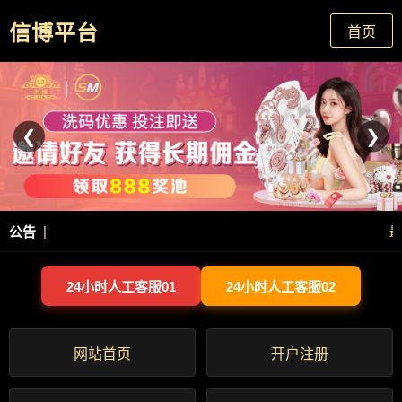
信博平台
首页
❮
❯
|
公告
最新通
24小时人工客服01
24小时人工客服02
网站首页
开户注册