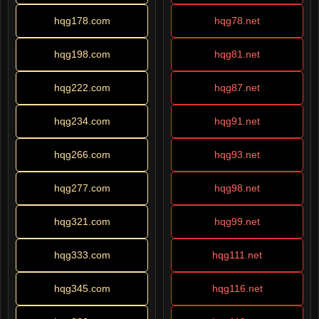
hqg178.com
hqg78.net
hqg198.com
hqg81.net
hqg222.com
hqg87.net
hqg234.com
hqg91.net
hqg266.com
hqg93.net
hqg277.com
hqg98.net
hqg321.com
hqg99.net
hqg333.com
hqg111.net
hqg345.com
hqg116.net