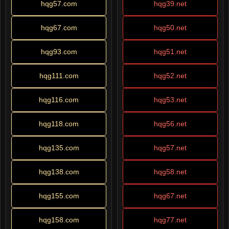
hqg57.com
hqg39.net
hqg67.com
hqg50.net
hqg93.com
hqg51.net
hqg111.com
hqg52.net
hqg116.com
hqg53.net
hqg118.com
hqg56.net
hqg135.com
hqg57.net
hqg138.com
hqg58.net
hqg155.com
hqg67.net
hqg158.com
hqg77.net