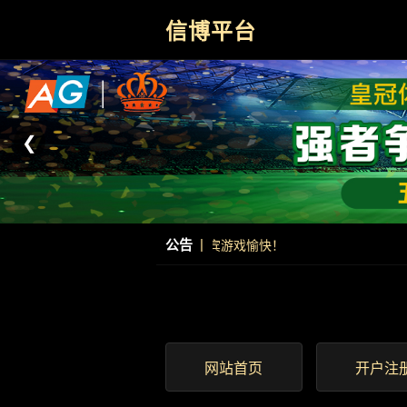
信博平台
❮
|
公告
0.8起步，皇冠体育2.7，祝贵宾游戏愉快！
网站首页
开户注