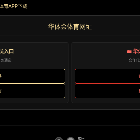
体育APP下载
华体会体育网址
会员入口
💼 
登录通道
合作代
供
询