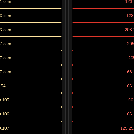
1.com
123.
3.com
123
3.com
203.
7.com
205
7.com
20
7.com
66.
.54
66.
9.105
66
9.106
66.
9.107
125.25