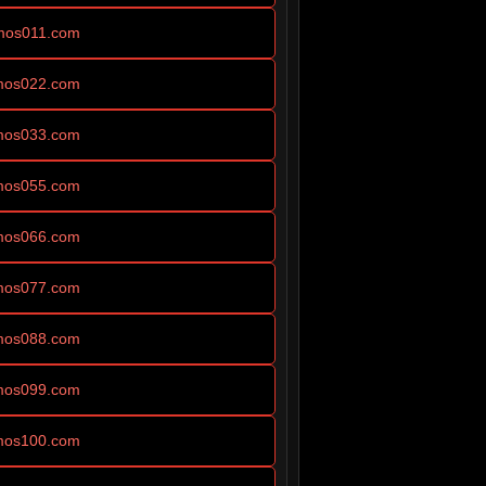
mos011.com
mos022.com
mos033.com
mos055.com
mos066.com
mos077.com
mos088.com
mos099.com
mos100.com