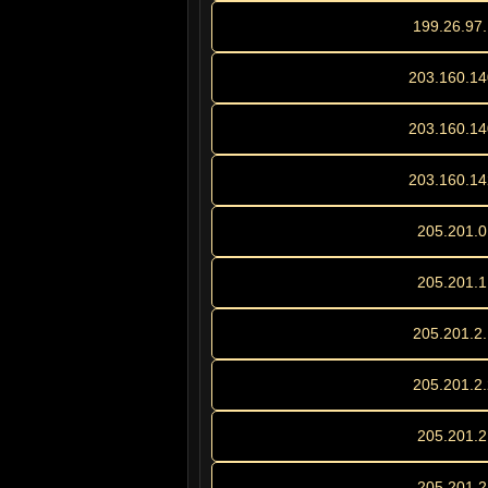
199.26.97
203.160.14
203.160.14
203.160.14
205.201.0
205.201.1
205.201.2
205.201.2
205.201.2
205.201.2