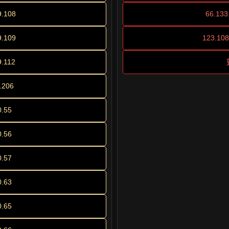
9.108
66.133
9.109
123.10
9.112
.206
0.55
0.56
0.57
0.63
0.65