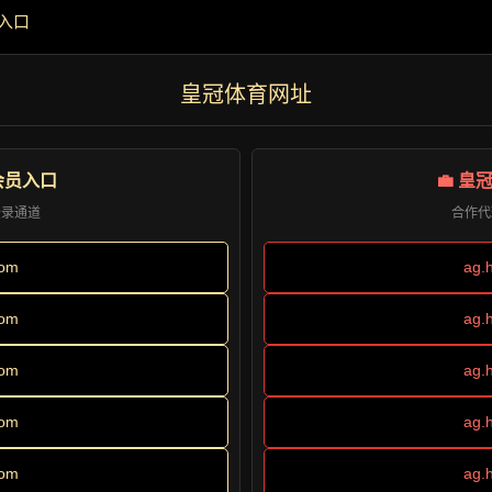
育入口
皇冠体育网址
会员入口
💼 
登录通道
合作代
com
ag.
com
ag.
com
ag.
com
ag.
com
ag.