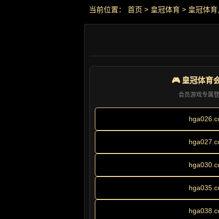
当前位置：
首页
>
皇冠体育
> 皇冠体
🎮 皇冠体育
会员游戏专属
hga026.
hga027.
hga030.
hga035.
hga038.