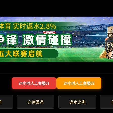
24小时人工客服01
24小时人工客服02
册
充值渠道
返水比例