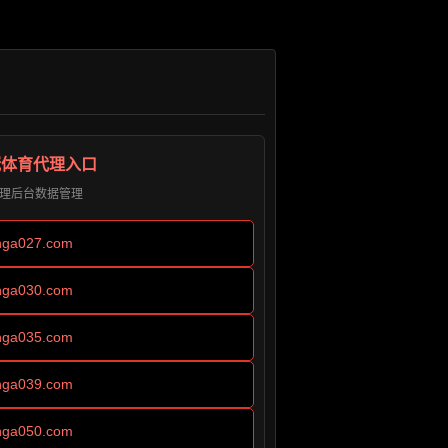
皇冠体育代理入口
理后台数据管理
hga027.com
hga030.com
hga035.com
hga039.com
hga050.com