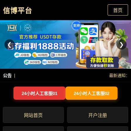
信博平台
首页
❮
❯
|
公告
最新通知：官
24小时人工客服01
24小时人工客服02
网站首页
开户注册