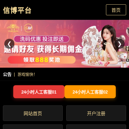
信博平台
首页
❮
❯
|
公告
7，祝贵宾游戏愉快！
24小时人工客服01
24小时人工客服02
网站首页
开户注册