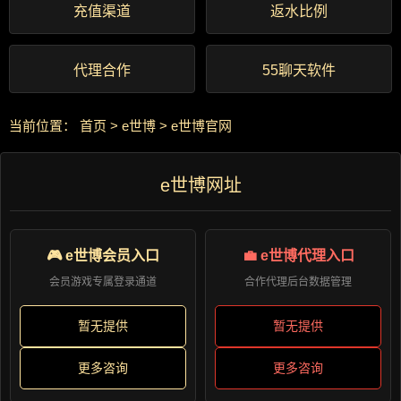
充值渠道
返水比例
代理合作
55聊天软件
当前位置：
首页
>
e世博
> e世博官网
e世博网址
🎮 e世博会员入口
💼 e世博代理入口
会员游戏专属登录通道
合作代理后台数据管理
暂无提供
暂无提供
更多咨询
更多咨询