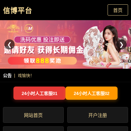
信博平台
首页
❮
❯
|
公告
，祝贵宾游戏愉快！
24小时人工客服01
24小时人工客服02
网站首页
开户注册