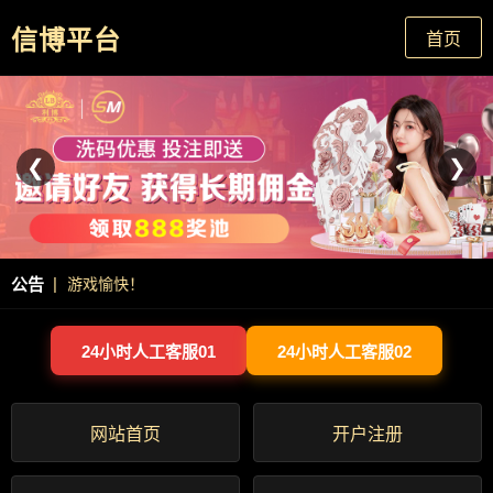
信博平台
首页
❮
❯
|
公告
7，祝贵宾游戏愉快！
24小时人工客服01
24小时人工客服02
网站首页
开户注册