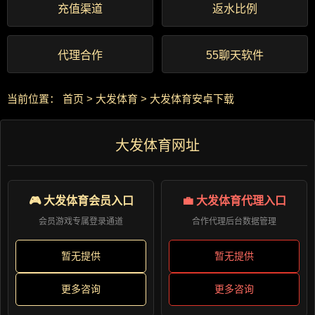
充值渠道
返水比例
代理合作
55聊天软件
当前位置：
首页
>
大发体育
> 大发体育安卓下载
大发体育网址
🎮 大发体育会员入口
💼 大发体育代理入口
会员游戏专属登录通道
合作代理后台数据管理
暂无提供
暂无提供
更多咨询
更多咨询