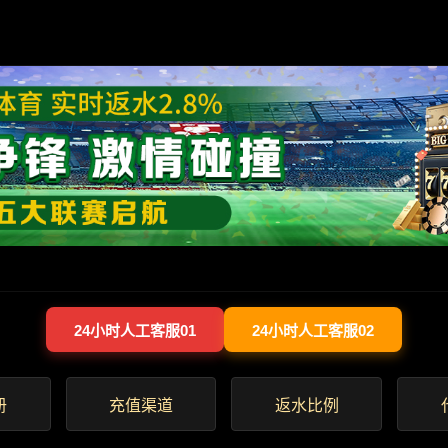
24小时人工客服01
24小时人工客服02
册
充值渠道
返水比例