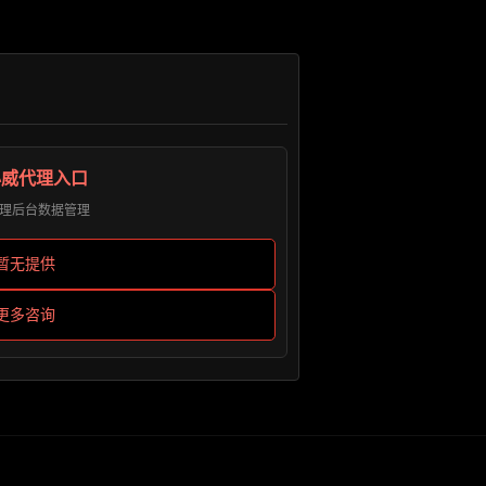
 必威代理入口
理后台数据管理
暂无提供
更多咨询