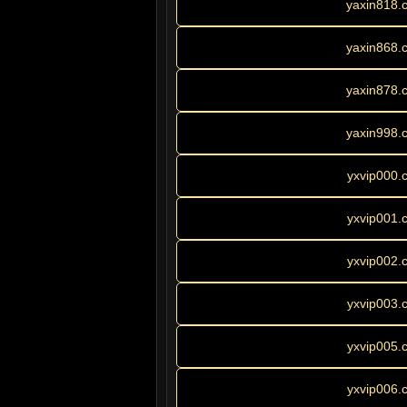
yaxin818.
yaxin868.
yaxin878.
yaxin998.
yxvip000.
yxvip001.
yxvip002.
yxvip003.
yxvip005.
yxvip006.