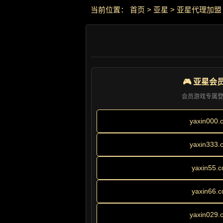
当前位置：
首页
>
亚星
> 亚星代理加盟
🎮 亚星会
会员游戏专属
yaxin000.
yaxin333.
yaxin55.
yaxin66.
yaxin029.