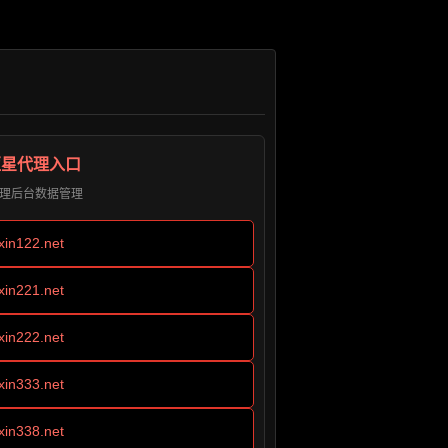
 亚星代理入口
理后台数据管理
xin122.net
xin221.net
xin222.net
xin333.net
xin338.net