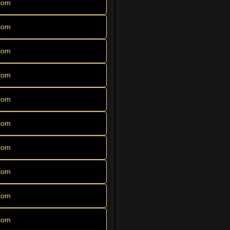
com
com
com
com
com
com
com
com
com
com