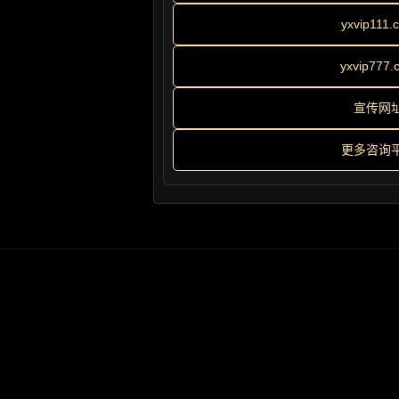
yxvip111.
yxvip777.
宣传网
更多咨询